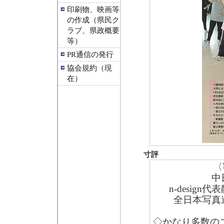
印刷物、映画等
の作成（県民ク
ラブ、県政概要
等）
PR通信の発行
協会規約（現
在）
寸評
〈
中
n-desi
全日本写真
◇かなり多数の