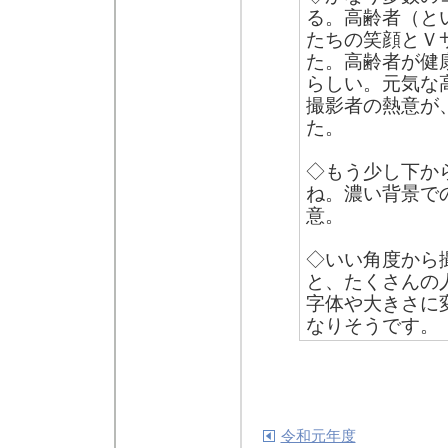
る。高齢者（と
たちの笑顔とＶ
た。高齢者が健
らしい。元気な
撮影者の熱意が
た。
◇もう少し下か
ね。濃い背景で
意。
◇いい角度から
と、たくさんの
字体や大きさに
なりそうです。
令和元年度