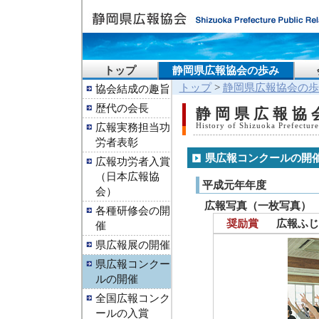
トップ
静岡県広報協会の歩み
トップ
>
静岡県広報協会の歩
協会結成の趣旨
歴代の会長
静岡県広報協
広報実務担当功
History of Shizuoka Prefecture
労者表彰
県広報コンクールの開
広報功労者入賞
（日本広報協
平成元年年度
会）
広報写真（一枚写真）
各種研修会の開
奨励賞
広報ふじ
催
県広報展の開催
県広報コンクー
ルの開催
全国広報コンク
ールの入賞