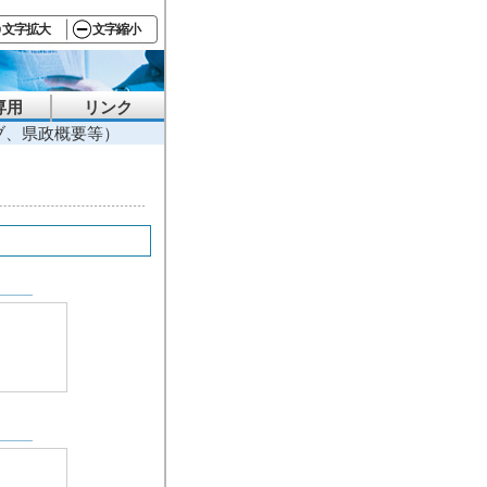
文字拡大
文字縮小
専用
リンク
ブ、県政概要等）