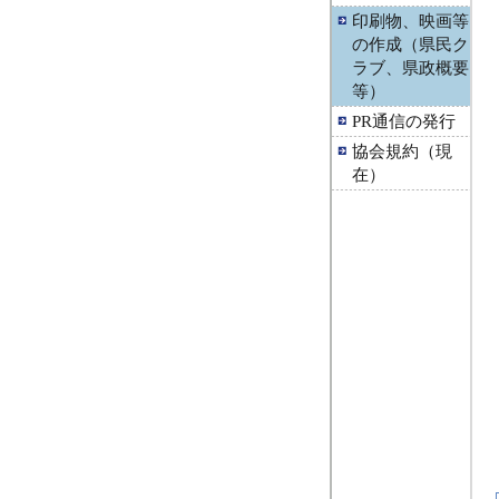
印刷物、映画等
の作成（県民ク
ラブ、県政概要
等）
PR通信の発行
協会規約（現
在）