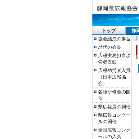
トップ
静
協会結成の趣旨
歴代の会長
広報実務担当功
労者表彰
広報功労者入賞
（日本広報協
会）
各種研修会の開
催
県広報展の開催
県広報コンクー
ルの開催
全国広報コンク
ールの入賞