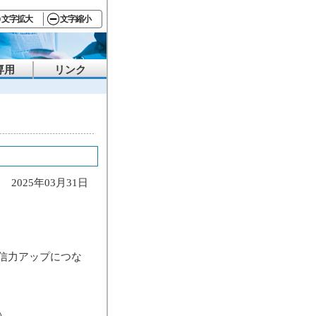
文字拡大
文字縮小
専用
リンク
2025年03月31日
信力アップにつな
）