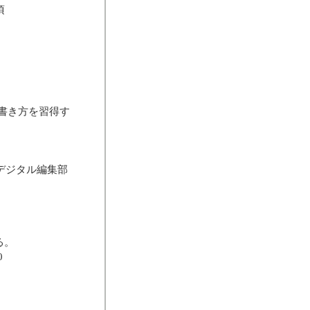
頃
書き方を習得す
デジタル編集部
る。
0