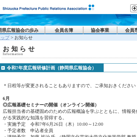
岡県広報協会の歩み
会員名簿
協会事業
会員
トップ
> お知らせ
お知らせ
Information
令和7年度広報研修計画（静岡県広報協会）
＊日程等が変更されることもありますので、ご承知おきください
6月
◎広報基礎セミナーの開催（オンライン開催）
広報担当者の基礎固めのための広報概論を学ぶとともに、情報発
がる実践的な知識を習得する。
・実施予定 令和7年6月26日（木）10:00～12:00
・予定者数 申込者全員
・講師予定 加藤 裕治 氏 （静岡文化芸術大学文化政策学部 教授