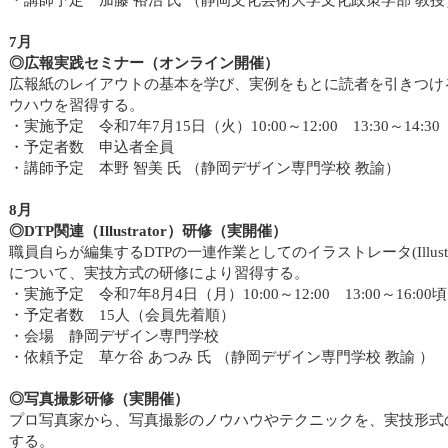
7月
◎広報実践セミナー（オンライン開催）
広報紙のレイアウトの基本を学び、実例をもとに読者を引きつけ
ウハウを習得する。
・実施予定 令和7年7月15日（火）10:00～12:00 13:30～14:30
・予定者数 申込者全員
・講師予定 本野 智美 氏 （静岡デザイン専門学校 教諭）
8月
◎DTP関連（Illustrator）研修（実開催）
職員自らが編集するDTPの一連作業としてのイラストレータ(Illustr
について、実技方式の研修により習得する。
・実施予定 令和7年8月4日（月）10:00～12:00 13:00～16:00頃
・予定者数 15人（会員先着順）
・会場 静岡デザイン専門学校
・依頼予定 草ケ谷 あつみ 氏 （静岡デザイン専門学校 教諭 ）
◎写真撮影研修（実開催）
プロ写真家から、写真撮影のノウハウやテクニックを、実技形式
する。