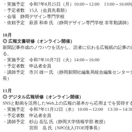
・実施予定 令和7年8月25日（月）10:00～12:00 13:00～16:00
・予定者数 15人（会員先着順）
・会場 静岡デザイン専門学校
・依頼予定 萩原 和幸 氏 （静岡デザイン専門学校 非常勤講師）
10月
◎ 広報文書研修（オンライン開催）
新聞記事作成のノウハウを活かし、読者に伝わる広報紙の記事の
る。
・実施予定 令和7年10月7日（火）14:00～16:00
・予定者数 申込者全員
・講師予定 市川 雄一 氏 （静岡新聞社編集局統合編集センター
長）
11月
◎ デジタル広報研修（オンライン開催）
SNSと動画を活用したWeb上の広報の基本から応用までを習得す
・実施予定 令和7年11月12日（水） 10:00～12:00 13:30～14:3
・予定者数 申込者全員
・講師予定 杉山 岳弘 氏（静岡大学情報学部 教授）
宮田 岳 氏（NPО法人ITОE理事長）