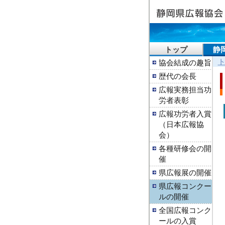
トップ
静
協会結成の趣旨
歴代の会長
広報実務担当功
労者表彰
広報功労者入賞
（日本広報協
会）
各種研修会の開
催
県広報展の開催
県広報コンクー
ルの開催
全国広報コンク
ールの入賞