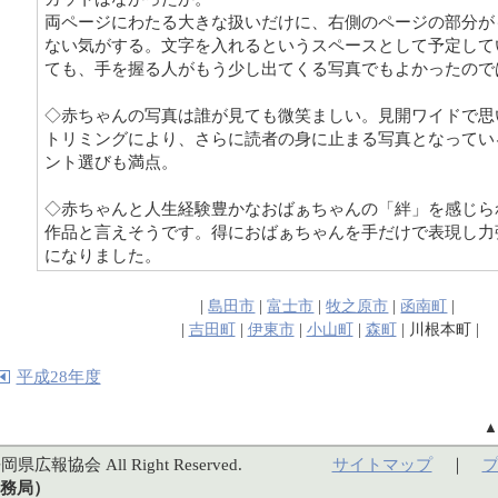
両ページにわたる大きな扱いだけに、右側のページの部分が
ない気がする。文字を入れるというスペースとして予定して
ても、手を握る人がもう少し出てくる写真でもよかったので
◇赤ちゃんの写真は誰が見ても微笑ましい。見開ワイドで思
トリミングにより、さらに読者の身に止まる写真となってい
ント選びも満点。
◇赤ちゃんと人生経験豊かなおばぁちゃんの「絆」を感じら
作品と言えそうです。得におばぁちゃんを手だけで表現し力
になりました。
|
島田市
|
富士市
|
牧之原市
|
函南町
|
|
吉田町
|
伊東市
|
小山町
|
森町
| 川根本町 |
平成28年度
岡県広報協会 All Right Reserved.
サイトマップ
｜
務局）