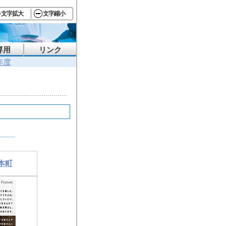
文字拡大
文字縮小
専用
リンク
年度
本町