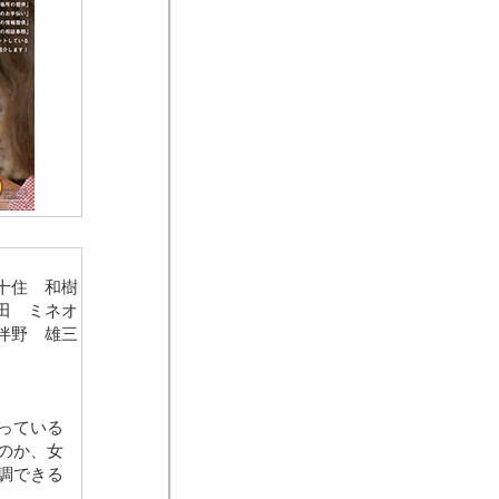
十住 和樹
田 ミネオ
伴野 雄三
っている
のか、女
調できる