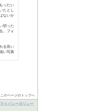
もったい
いたとし
はないか
い切った
る。フォ
れる良い
強い写真
▲このページのトップへ
プライバシーポリシー