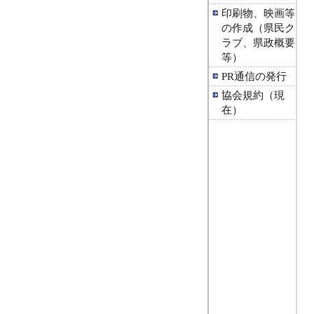
印刷物、映画等
の作成（県民ク
ラブ、県政概要
等）
PR通信の発行
協会規約（現
在）