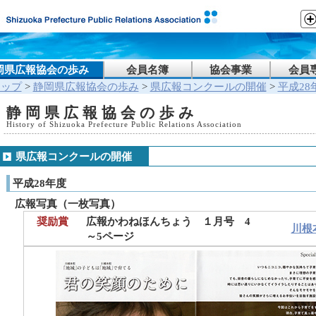
岡県広報協会の歩み
会員名簿
協会事業
会員
トップ
>
静岡県広報協会の歩み
>
県広報コンクールの開催
>
平成28
静岡県広報協会の歩み
History of Shizuoka Prefecture Public Relations Association
県広報コンクールの開催
平成28年度
広報写真（一枚写真）
奨励賞
広報かわねほんちょう １月号 4
川根
～5ページ